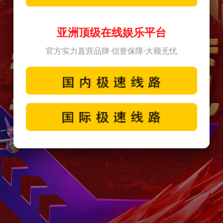
亚洲顶级在线娱乐平台
官方实力直营品牌·信誉保障·大额无忧